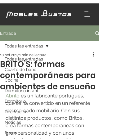
Entrada
Todas las entradas
10 oct 2017
1 min de lectura
Todas las entradas
BRITO’S: formas
Cuarto de baño
contemporáneas para
Cocina
ambientes de ensueño
Dormitorio infantil
Abrito
 es un fabricante portugués, 
Dormitorio
que se ha convertido en un referente 
del mercado mobiliario. Con sus 
Decoración
distitntos productos, como Brito’s, 
Noticias
crea formas contemporáneas con 
gran personalidad y con unos 
firmas