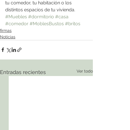
tu comedor, tu habitación o los 
distintos espacios de tu vivienda.
#Muebles
#dormitorio
#casa
#comedor
#MoblesBustos
#britos
firmas
Noticias
Ver todo
Entradas recientes