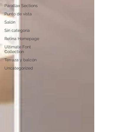
Parallax Sections
Punto de vista
Salón
Sin categoría
Retina Homepage
Ultimate Font
Collection
Terraza y balcón
Uncategorized