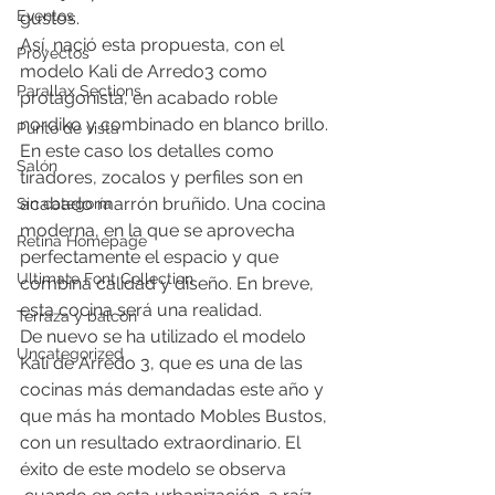
Eventos
gustos.
Así, nació esta propuesta, con el 
Proyectos
modelo Kali de Arredo3 como 
Parallax Sections
protagonista, en acabado roble 
nordiko y combinado en blanco brillo. 
Punto de vista
En este caso los detalles como 
Salón
tiradores, zocalos y perfiles son en 
acabado marrón bruñido. Una cocina 
Sin categoría
moderna, en la que se aprovecha 
Retina Homepage
perfectamente el espacio y que 
Ultimate Font Collection
combina calidad y diseño. En breve, 
esta cocina será una realidad.
Terraza y balcón
De nuevo se ha utilizado el modelo 
Uncategorized
Kali de Arredo 3, que es una de las 
cocinas más demandadas este año y 
que más ha montado Mobles Bustos, 
con un resultado extraordinario. El 
éxito de este modelo se observa 