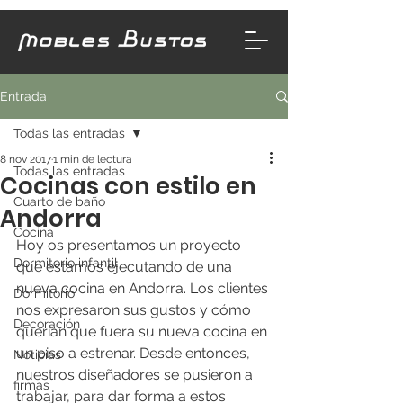
Entrada
Todas las entradas
8 nov 2017
1 min de lectura
Todas las entradas
Cocinas con estilo en
Cuarto de baño
Andorra
Cocina
Hoy os presentamos un proyecto 
Dormitorio infantil
que estamos ejecutando de una 
nueva cocina en Andorra. Los clientes 
Dormitorio
nos expresaron sus gustos y cómo 
Decoración
querían que fuera su nueva cocina en 
un piso a estrenar. Desde entonces, 
Noticias
nuestros diseñadores se pusieron a 
firmas
trabajar, para dar forma a estos 