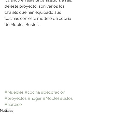
 cuando en esta urbanización, a raíz 
de este proyecto, son varios los 
chalets que han equipado sus 
cocinas con este modelo de cocina 
de Mobles Bustos.
#Muebles
#cocina
#decoración
#proyectos
#hogar
#MoblesBustos
#nórdico
Noticias