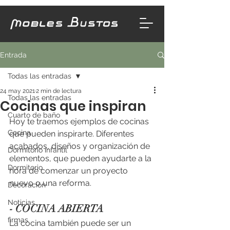
Entrada
Todas las entradas
24 may 2021
2 min de lectura
Todas las entradas
Cocinas que inspiran
Cuarto de baño
Hoy te traemos ejemplos de cocinas 
Cocina
que pueden inspirarte. Diferentes 
acabados, diseños y organización de 
Dormitorio infantil
elementos, que pueden ayudarte a la 
Dormitorio
hora de comenzar un proyecto 
nuevo o una reforma.
Decoración
Noticias
- COCINA ABIERTA 
firmas
La cocina también puede ser un 