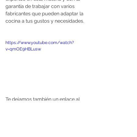
garantía de trabajar con varios 
fabricantes que pueden adaptar la 
cocina a tus gustos y necesidades. 
https://www.youtube.com/watch?
v=qmOE9HBLusw
Te dejamos también un enlace al 
espacio de
 nuestra web de Arredo 3,
donde puedes ver muchísimos más 
acabados como éstos. 