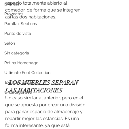
espacio totalmente abierto al 
Eventos
comedor, de forma que se integren 
Proyectos
así las dos habitaciones. 
Parallax Sections
Punto de vista
Salón
Sin categoría
Retina Homepage
Ultimate Font Collection
- LOS MUEBLES SEPARAN 
Terraza y balcón
LAS HABITACIONES
Uncategorized
Un caso similar al anterior, pero en el 
que se apuesta por crear una división 
para ganar espacio de almacenaje y 
repartir mejor las estancias. Es una 
forma interesante, ya que está 