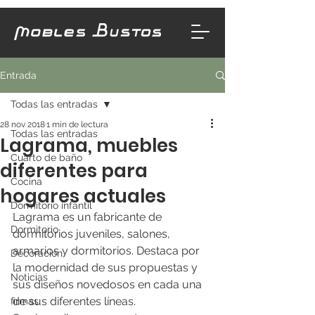
Entrada
Todas las entradas
28 nov 2018
1 min de lectura
Todas las entradas
Lagrama, muebles
Cuarto de baño
diferentes para
Cocina
hogares actuales
Dormitorio infantil
Lagrama es un fabricante de 
Dormitorio
dormitorios juveniles, salones, 
armarios y dormitorios. Destaca por 
Decoración
la modernidad de sus propuestas y 
Noticias
sus diseños novedosos en cada una 
de sus diferentes líneas.
firmas