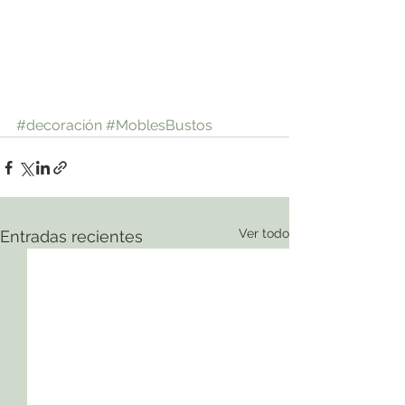
#decoración
#MoblesBustos
Ver todo
Entradas recientes