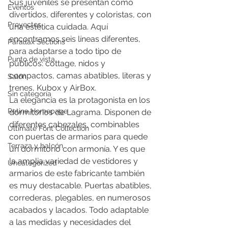
Sus juveniles se presentan como 
Eventos
divertidos, diferentes y coloristas, con 
Proyectos
una estética cuidada. Aquí 
encontramos seis líneas diferentes, 
Parallax Sections
para adaptarse a todo tipo de 
Punto de vista
públicos: cottage, nidos y 
compactos, camas abatibles, literas y 
Salón
trenes, Kubox y AirBox.
Sin categoría
La elegancia es la protagonista en los 
Retina Homepage
dormitorios de Lagrama. Disponen de 
diferentes cabezales, combinables 
Ultimate Font Collection
con puertas de armarios para quede 
Terraza y balcón
un dormitorio con armonía. Y es que 
la amplia variedad de vestidores y 
Uncategorized
armarios de este fabricante también 
es muy destacable. Puertas abatibles, 
correderas, plegables, en numerosos 
acabados y lacados. Todo adaptable 
a las medidas y necesidades del 