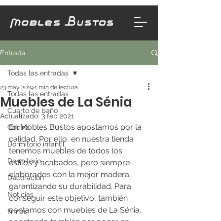
Entrada
Todas las entradas
23 may 2019
1 min de lectura
Todas las entradas
Muebles de La Sénia
Cuarto de baño
Actualizado:
3 feb 2021
En Mobles Bustos apostamos por la 
Cocina
calidad. Por ello, en nuestra tienda 
Dormitorio infantil
tenemos muebles de todos los 
Dormitorio
estilos y acabados, pero siempre 
elaborados con la mejor madera, 
Decoración
garantizando su durabilidad. Para 
Noticias
conseguir este objetivo, también 
contamos con muebles de La Sénia, 
firmas