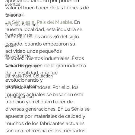
apostando también por poner en 
Eventos
valor el buen hacer de las fábricas de 
Proyectos
la zona.
La Sénia es el País del Mueble.
 En 
Parallax Sections
nuestra localidad, esta industria se 
Punto de vista
introdujo en los años 40 del siglo 
pasado, cuando empezaron su 
Salón
actividad unos pequeños 
Sin categoría
establecimientos industriales. Éstos 
serían el germen de la gran industria 
Retina Homepage
de la localidad, que fue 
Ultimate Font Collection
evolucionando y 
Terraza y balcón
profesionalizándose. Por ello, los 
muebles actuales se basan en esta 
Uncategorized
tradición yen el buen hacer de 
diversas generaciones. En La Sénia se 
apuesta por materiales de calidad y 
muchos de los fabricantes actuales 
son una referencia en los mercados 