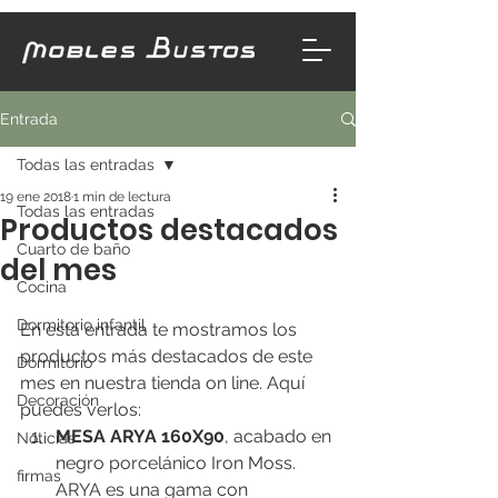
Entrada
Todas las entradas
19 ene 2018
1 min de lectura
Todas las entradas
Productos destacados
Cuarto de baño
del mes
Cocina
Dormitorio infantil
En esta entrada te mostramos los 
productos más destacados de este 
Dormitorio
mes en nuestra tienda on line. Aquí 
Decoración
puedes verlos:
MESA ARYA 160X90
, acabado en 
Noticias
negro porcelánico Iron Moss. 
firmas
ARYA es una gama con 