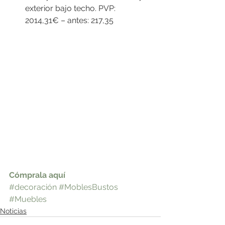
exterior bajo techo. PVP: 
2014,31€ – antes: 217,35
Cómprala aquí
#decoración
#MoblesBustos
#Muebles
Noticias