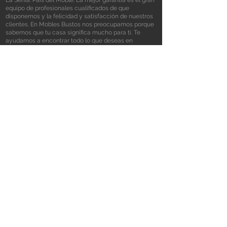
La Sénia: País del Moble. La mejor garantía es el gran
equipo de profesionales cualificados de que
disponemos y la felicidad y satisfacción de nuestros
clientes. En Mobles Bustos nos preocupamos porque
sabemos que tu casa significa mucho para ti. Te
ayudamos a encontrar todo lo que deseas en
muebles y decoración, al mejor precio y diseño. Tu
tienda de muebles en La Sénia
Contacto
Mobles Bustos , Carretera de Santa Bárbara
s/n 43560 La Sénia (Tarragona)
977 57 08 98
info@moblesbustos.com
Horario
Lunes a ​viernes:
Sábados:
9:30 a 13:30 h.
10:00 a 14:00 h.
15:30 a 20:00h.
15:30 a 20:00 h.
Horario mes de agosto:
Lunes a ​sábado: