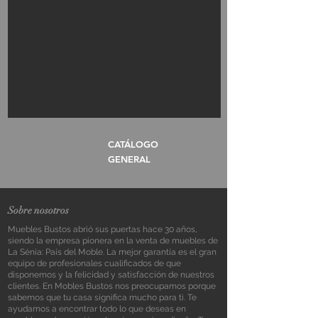
CATÁLOGO
GENERAL
Sobre nosotros
Muebles Bustos abrió sus puertas hace 30 años,
siendo la empresa pionera en la venta de muebles de
La Sénia: País del Moble. La mejor garantía es el gran
equipo de profesionales cualificados de que
disponemos y la felicidad y satisfacción de nuestros
clientes. En Mobles Bustos nos preocupamos porque
sabemos que tu casa significa mucho para ti. Te
ayudamos a encontrar todo lo que deseas en