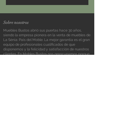
Sobre nosotros
Muebles Bustos abrió sus puertas hace 30 años,
siendo la empresa pionera en la venta de muebles de
La Sénia: País del Moble. La mejor garantía es el gran
equipo de profesionales cualificados de que
disponemos y la felicidad y satisfacción de nuestros
clientes. En Mobles Bustos nos preocupamos porque
sabemos que tu casa significa mucho para ti. Te
ayudamos a encontrar todo lo que deseas en
muebles y decoración, al mejor precio y diseño. Tu
tienda de muebles en La Sénia
Contacto
Mobles Bustos , Carretera de Santa Bárbara
s/n 43560 La Sénia (Tarragona)
977 57 08 98
info@moblesbustos.com
Horario