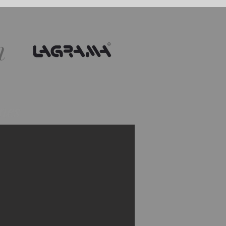
n
nes