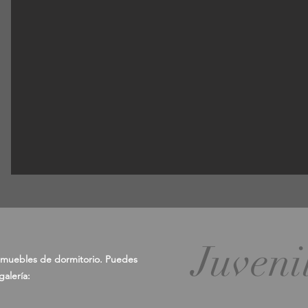
Juveni
muebles de dormitorio. Puedes
galería: