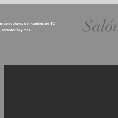
Saló
es colecciones de muebles de TV,
 estanterías y más.
Colección Salo