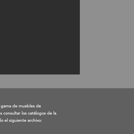
a gama de muebles de
 consultar los catálogos de la
 el siguiente archivo: